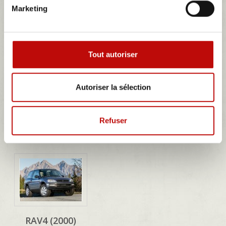
HILUX
KZJ90
Marketing
Tout autoriser
Autoriser la sélection
KDJ120
LJ70
Refuser
RAV4 (2000)