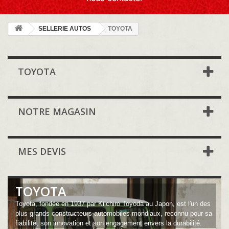
SELLERIE AUTOS
TOYOTA
TOYOTA
NOTRE MAGASIN
MES DEVIS
TOYOTA
Toyota, fondée en 1937 par Kiichiro Toyoda au Japon, est l'un des
plus grands constructeurs automobiles mondiaux, reconnu pour sa
fiabilité, son innovation et son engagement envers la durabilité.