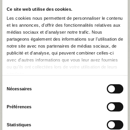
toujours basés en Suède. À l'origine détenues par le conglomérat
suédois d'automobiles, de camions et d'engins de chantier AB
Ce site web utilise des cookies.
Volvo, les activités automobile...
Les cookies nous permettent de personnaliser le contenu
Plus
et les annonces, d'offrir des fonctionnalités relatives aux
médias sociaux et d'analyser notre trafic. Nous
partageons également des informations sur l'utilisation de
notre site avec nos partenaires de médias sociaux, de
publicité et d'analyse, qui peuvent combiner celles-ci
avec d'autres informations que vous leur avez fournies
VOLVO
ou qu'ils ont collectées lors de votre utilisation de leurs
Il y a 1 produit.
services.
Sélection
Nécessaires
du
Sous-catégories
consentement
Préférences
Statistiques