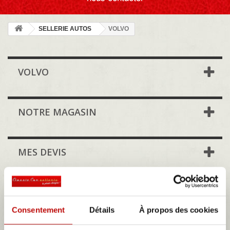
SELLERIE AUTOS
VOLVO
VOLVO
NOTRE MAGASIN
MES DEVIS
VOLVO
Volvo Cars est un constructeur suédois d'automobiles premium et
Consentement
Détails
À propos des cookies
de luxe, fondé en 1927. Son siège social se trouve à Göteborg, en
Suède. En 2016, 61,4 % des 31 000 salariés de Volvo étaient