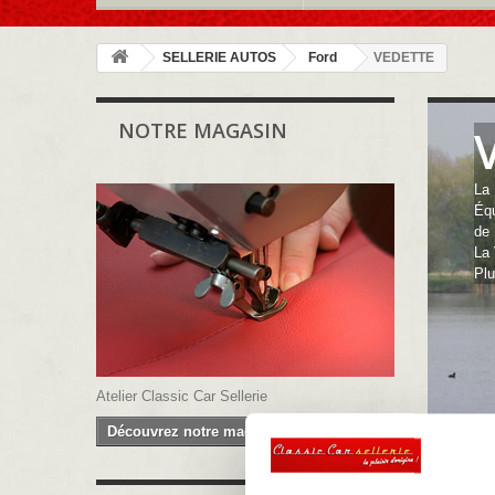
SELLERIE AUTOS
Ford
VEDETTE
NOTRE MAGASIN
La 
Équ
de
La 
Pl
Atelier Classic Car Sellerie
Découvrez notre magasin