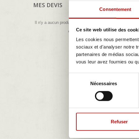
MES DEVIS
Consentement
Il n'y a aucun produit dans votre devis
Ce site web utilise des cook
» Voir tous mes devis.
Les cookies nous permettent d
sociaux et d'analyser notre t
partenaires de médias sociaux
vous leur avez fournies ou qu'
Sélection
Nécessaires
du
VEDE
consentement
Tri
--
Refuser
Résultats 1