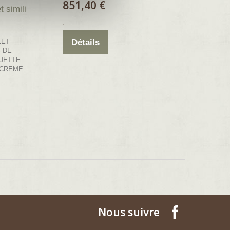
851,40 €
 simili
LET
Détails
 DE
UETTE
T CREME
Nous suivre