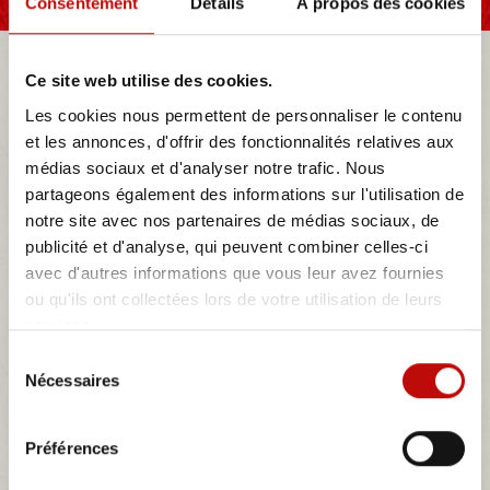
Consentement
Détails
À propos des cookies
SELLERIE AUTOS
Ford
TAUNUS
Taunus 17MP
Ce site web utilise des cookies.
2
Les cookies nous permettent de personnaliser le contenu
et les annonces, d'offrir des fonctionnalités relatives aux
NOTRE MAGASIN
médias sociaux et d'analyser notre trafic. Nous
partageons également des informations sur l'utilisation de
notre site avec nos partenaires de médias sociaux, de
MES DEVIS
publicité et d'analyse, qui peuvent combiner celles-ci
avec d'autres informations que vous leur avez fournies
ou qu'ils ont collectées lors de votre utilisation de leurs
Taunus 17MP 2
services.
Sélection
La Ford Taunus 17MP 2 de 1957 est aussi longue que la Consul
Mk2 britannique (bien que significativement moins large), mais elle
Nécessaires
du
est une voiture bien différente. Son style est très proche de la Ford
consentement
1956, qui
présente des « nageoires » substantielles (au moins pour les
Préférences
standards européens). Et c'est ce style très américain qui vaut à la
voiture ...