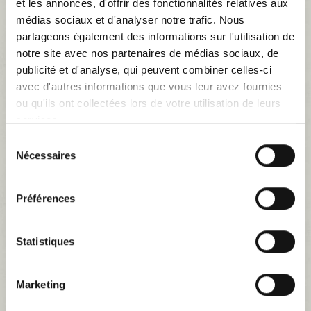
et les annonces, d'offrir des fonctionnalités relatives aux
médias sociaux et d'analyser notre trafic. Nous
partageons également des informations sur l'utilisation de
notre site avec nos partenaires de médias sociaux, de
publicité et d'analyse, qui peuvent combiner celles-ci
avec d'autres informations que vous leur avez fournies
CHAPPY
ou qu'ils ont collectées lors de votre utilisation de leurs
Il y a 1 produit.
services.
Sélection
Tri
--
Nécessaires
du
consentement
Résultats 1 - 1 sur 1.
Préférences
Statistiques
Marketing