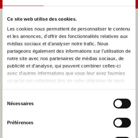
SELLERIE AUTOS
TRIUMPH
TR3
Ce site web utilise des cookies.
Les cookies nous permettent de personnaliser le contenu
et les annonces, d'offrir des fonctionnalités relatives aux
NOTRE MAGASIN
médias sociaux et d'analyser notre trafic. Nous
partageons également des informations sur l'utilisation de
notre site avec nos partenaires de médias sociaux, de
MES DEVIS
publicité et d'analyse, qui peuvent combiner celles-ci
avec d'autres informations que vous leur avez fournies
ou qu'ils ont collectées lors de votre utilisation de leurs
TR3
services.
La Triumph TR3 est un modèle d'automobile de la marque Triumph
Sélection
produit de 1955 à 1957.Elle apparaît en octobre 1955. Elle est
Nécessaires
du
produite à la Standard Motor Company au Royaume-Uni qui
produira 13 377 voitures. Seules 1286 voitures seront pour le
consentement
marché britannique, le reste de la production sera expatrié vers le
Préférences
marché américain. En 2002, 893 Triu...
Plus