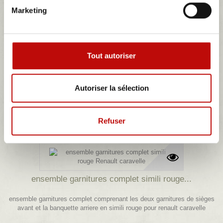
ensemble de 2 panneaux passage de roue...
Marketing
ensemble deux panneaux passage de roue avant à soufflet en simili
noir avec isorel neuf pour caravelle
104,10 €
Tout autoriser
Détails
Autoriser la sélection
Refuser
ensemble garnitures complet simili rouge...
ensemble garnitures complet comprenant les deux garnitures de sièges
avant et la banquette arriere en simili rouge pour renault caravelle