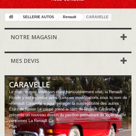
SELLERIE AUTOS
Renault
CARAVELLE
NOTRE MAGASIN
MES DEVIS
CARAVELLE
Le marché nord américain étant particulièrement visé, la Renault
Floride y est exportée avec quelques modifications sous le nom de
«Renault Caravelle » pour ménager la susceptibilité des autres
États de l'union Le coupé prend le nom de Renault Caravelle, et
présente un nouveau dessin du pavillon permettant de loger quatre
personnes La Renault Ca...
Plus