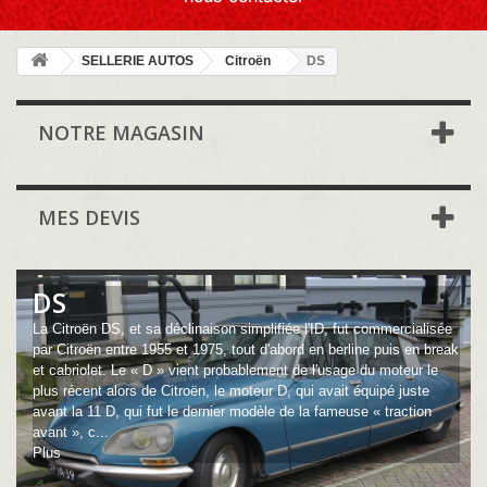
SELLERIE AUTOS
Citroën
DS
NOTRE MAGASIN
MES DEVIS
DS
La Citroën DS, et sa déclinaison simplifiée l'ID, fut commercialisée
par Citroën entre 1955 et 1975, tout d'abord en berline puis en break
et cabriolet. Le « D » vient probablement de l'usage du moteur le
plus récent alors de Citroën, le moteur D, qui avait équipé juste
avant la 11 D, qui fut le dernier modèle de la fameuse « traction
avant », c...
Plus