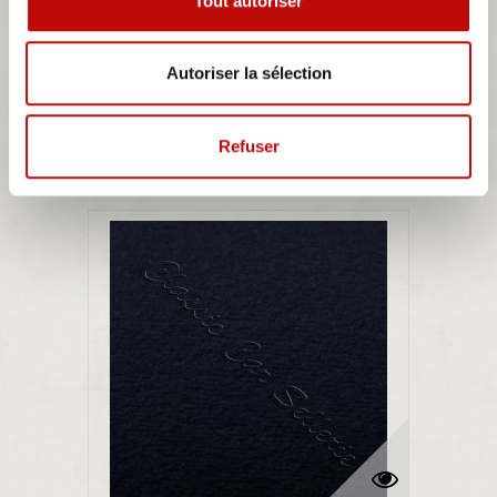
Tout autoriser
67,50 €
Détails
Autoriser la sélection
Refuser