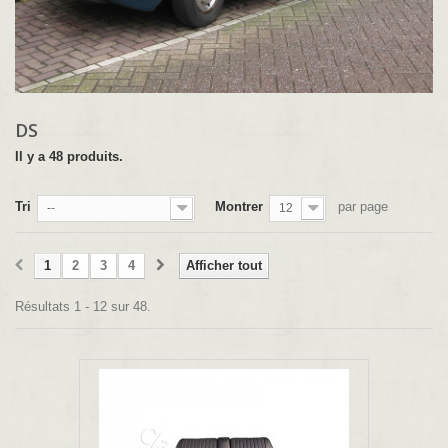
DS
Il y a 48 produits.
Tri
Montrer
par page
--
12
1
2
3
4
Afficher tout
Résultats 1 - 12 sur 48.