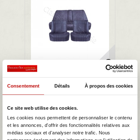
Ensemble garnitures de sièges complet...
Consentement
Détails
À propos des cookies
ensemble garnitures de sièges complet velours bleu citroen ds
comprenant les 2 garnitures de sièges avant et la garniture de
banquette arrière 69/75
Ce site web utilise des cookies.
732,90 €
Les cookies nous permettent de personnaliser le contenu
et les annonces, d'offrir des fonctionnalités relatives aux
Détails
médias sociaux et d'analyser notre trafic. Nous