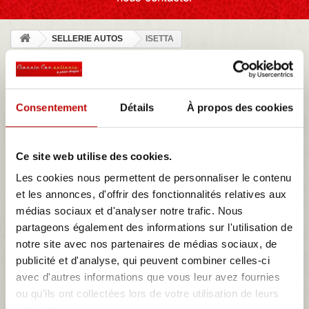
SELLERIE AUTOS
ISETTA
ISETTA
Consentement
Détails
À propos des cookies
NOTRE MAGASIN
Ce site web utilise des cookies.
Les cookies nous permettent de personnaliser le contenu
et les annonces, d'offrir des fonctionnalités relatives aux
MES DEVIS
médias sociaux et d'analyser notre trafic. Nous
partageons également des informations sur l'utilisation de
notre site avec nos partenaires de médias sociaux, de
ISETTA
publicité et d'analyse, qui peuvent combiner celles-ci
ISETTA, Véhicule Léger à Moteur est le nom de l'entreprise
avec d'autres informations que vous leur avez fournies
française qui fabriqua à Suresnes, dans l'ancienne usine Talbot
ou qu'ils ont collectées lors de votre utilisation de leurs
louée pour l'occasion, l'Isetta Velam sous licence ISO de 1955 à