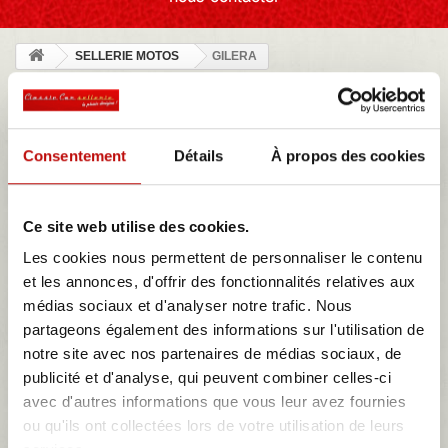
SELLERIE MOTOS
GILERA
GILERA
Consentement
Détails
À propos des cookies
NOTRE MAGASIN
Ce site web utilise des cookies.
Les cookies nous permettent de personnaliser le contenu
et les annonces, d'offrir des fonctionnalités relatives aux
MES DEVIS
médias sociaux et d'analyser notre trafic. Nous
partageons également des informations sur l'utilisation de
notre site avec nos partenaires de médias sociaux, de
GILERA
publicité et d'analyse, qui peuvent combiner celles-ci
Gilera est une marque italienne emblématique de motos fondée en
avec d'autres informations que vous leur avez fournies
1909 par Giuseppe Gilera à Arcore, en Lombardie. Reconnue pour
ou qu'ils ont collectées lors de votre utilisation de leurs
son savoir-faire et son innovation, la marque s’est rapidement