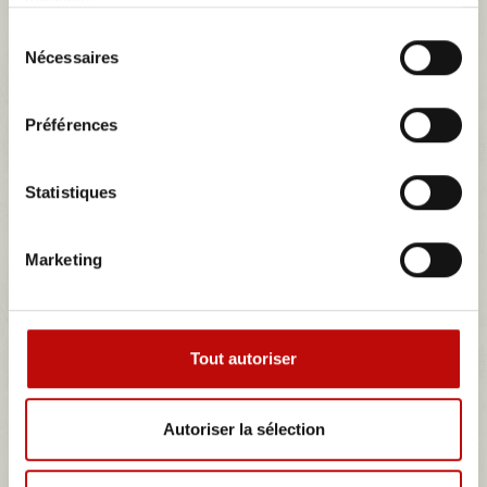
services.
imposée dans l’univers de la moto grâce à ses modèles
performants et élégants.
Sélection
Dans les années 1930, Gilera se fait remarquer avec la Saturno,
Nécessaires
du
une moto monoc...
consentement
Plus
Préférences
Statistiques
GILERA
Marketing
Il n'y a aucun produit dans cette catégorie.
Sous-catégories
Tout autoriser
Autoriser la sélection