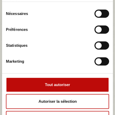
services.
modèles a été
nommée d'après la chaîne de montagnes Taunus en Allemagne.
Sélection
Entre 1952 et 1968 toute la production Ford en Allemagne a été
Nécessaires
du
appelée Taunus, en utilisant...
consentement
Plus
Préférences
Statistiques
TAUNUS
Marketing
Il n'y a aucun produit dans cette catégorie.
Sous-catégories
Tout autoriser
Autoriser la sélection