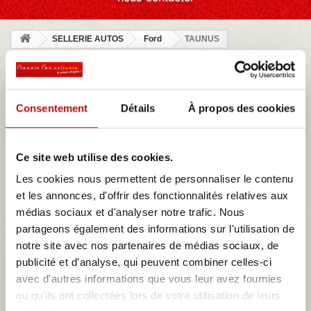
SELLERIE AUTOS
Ford
TAUNUS
TAUNUS
Consentement
Détails
À propos des cookies
NOTRE MAGASIN
Ce site web utilise des cookies.
Les cookies nous permettent de personnaliser le contenu
et les annonces, d'offrir des fonctionnalités relatives aux
MES DEVIS
médias sociaux et d'analyser notre trafic. Nous
partageons également des informations sur l'utilisation de
notre site avec nos partenaires de médias sociaux, de
TAUNUS
publicité et d'analyse, qui peuvent combiner celles-ci
La Ford Taunus est une voiture familiale vendue par Ford en
avec d'autres informations que vous leur avez fournies
Allemagne et dans d'autres pays. Les modèles à partir de 1970
ou qu'ils ont collectées lors de votre utilisation de leurs
sont similaires à la Ford Cortina au Royaume-Uni. La gamme de