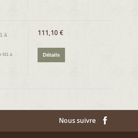
111,10 €
1 à
e 911 à
Détails
Nous suivre