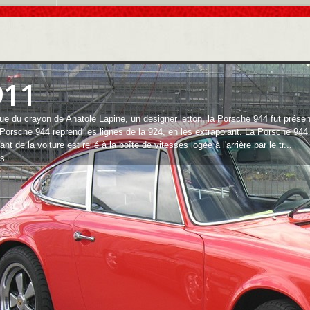
911
ue du crayon de Anatole Lapine, un designer letton, la Porsche 944 fut prése
Porsche 944 reprend les lignes de la 924, en les extrapolant. La Porsche 944
vant de la voiture est relié à la boîte de vitesses logée à l'arrière par le tr...
us