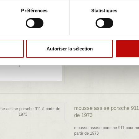
ensemble 2 garnitures sièg
Préférences
Statistiques
simili...
ensemble de deux garnitures de siè
en simili noir/simili tréssé pour por
targa modèle 1973
Autoriser la sélection
mousse assise porsche 911 
de 1973
mousse assise porsche 911 pour m
partir de 1973