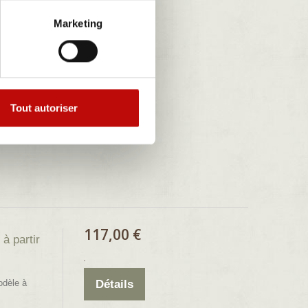
610,00 €
es avant
Marketing
ges avant
Détails
sche 911
Tout autoriser
117,00 €
à partir
odèle à
Détails