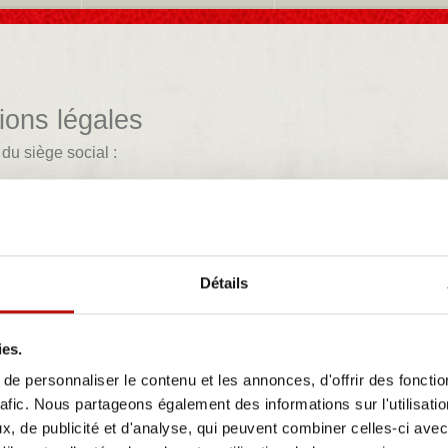
ions légales
du siège social :
ar Sellerie - 831 Avenue des Bousquets - Z.A.C des Bousquets - 83390 - Cu
n: B 805 136 421
0513642100015
s téléphoniques : +33(0)4 83 69 02 26 / +33 (0) 6 58 76 88 75
ction des données personnelles :
Détails
onnée n’est collectée à votre insu.
nformation personnelle n’est cédée à des tiers.
nformation personnelle n’est utilisée à des fins non prévues.
ies.
auteur & Copyright :
e personnaliser le contenu et les annonces, d'offrir des fonctio
e de ce site
www.classiccarsellerie.com
, et tous ses contenus (nom de domai
rafic. Nous partageons également des informations sur l'utilisati
 française sur le droit d’auteur et la propriété intellectuelle. Tous les droits d
, de publicité et d'analyse, qui peuvent combiner celles-ci avec
téléchargeables et les représentations iconographiques et photographiques. L