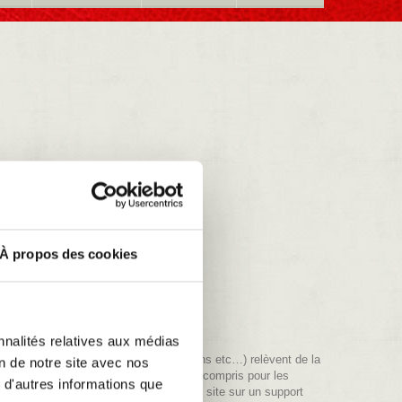
ers - FRANCE
À propos des cookies
nnalités relatives aux médias
ne, textes, graphisme, logos, animations etc…) relèvent de la
on de notre site avec nos
e reproduction sont, dès lors, réservés, y compris pour les
 d'autres informations que
a reproduction de tout ou partie de ce site sur un support