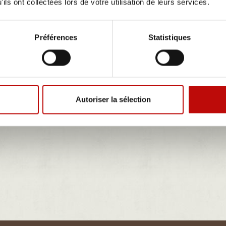
ils ont collectées lors de votre utilisation de leurs services.
e, quel qu’il soit, est formellement interdite, sauf autorisation expresse du pro
ntellectuelle.
oduction des textes et photos de ce site est interdite.
Préférences
Statistiques
 production :
ternet a été réalisé en utilisant la solution open-source
PrestaShop
™, conceptio
ds :
http://www.comdeslezards.com
Autoriser la sélection