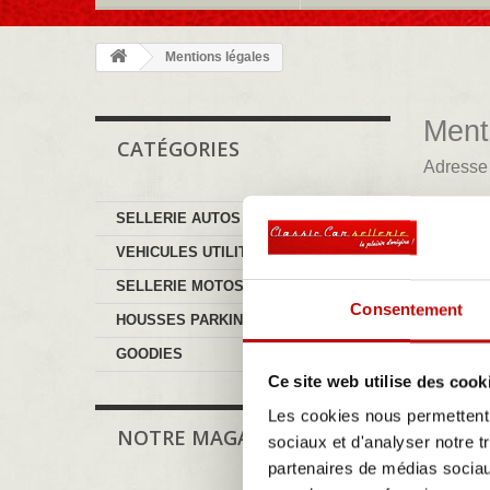
Mentions légales
Ment
CATÉGORIES
Adresse 
Classic C
SELLERIE AUTOS
RCS Toulo
Siret : 8
VEHICULES UTILITAIRES
Coordonnée
SELLERIE MOTOS
La prote
Consentement
HOUSSES PARKING
- Aucune d
- Aucune i
GOODIES
- Aucune i
Ce site web utilise des cook
Droits d’
Les cookies nous permettent d
NOTRE MAGASIN
L’ensembl
sociaux et d'analyser notre t
législation
partenaires de médias sociaux
documents 