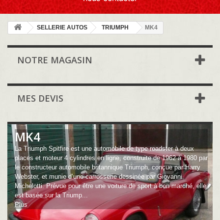
SELLERIE AUTOS
TRIUMPH
MK4
NOTRE MAGASIN
MES DEVIS
MK4
La Triumph Spitfire est une automobile de type roadster à deux
places et moteur 4 cylindres en ligne, construite de 1962 à 1980 par
le constructeur automobile britannique Triumph, conçue par Harry
Webster, et munie d’une carrosserie dessinée par Giovanni
Michelotti. Prévue pour être une voiture de sport à bon marché, elle
est basée sur la Triump...
Plus