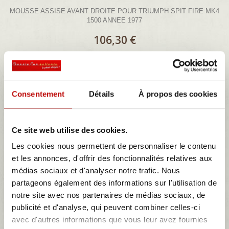
MOUSSE ASSISE AVANT DROITE POUR TRIUMPH SPIT FIRE MK4
1500 ANNEE 1977
106,30 €
Détails
Consentement
Détails
À propos des cookies
Ce site web utilise des cookies.
Les cookies nous permettent de personnaliser le contenu
et les annonces, d'offrir des fonctionnalités relatives aux
mousse dossier siège AV TRIUMPH SPIT FIRE...
médias sociaux et d'analyser notre trafic. Nous
partageons également des informations sur l'utilisation de
MOUSSE DE DOSSIER AVANT POUR TRIUMPH SPIT FIRE MK4
notre site avec nos partenaires de médias sociaux, de
1500 ANNEE 1977
publicité et d'analyse, qui peuvent combiner celles-ci
106,30 €
avec d'autres informations que vous leur avez fournies