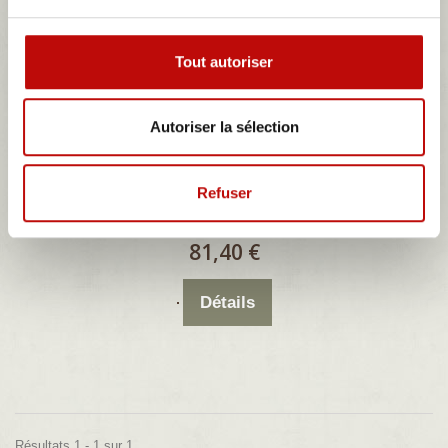
Tout autoriser
Autoriser la sélection
kit tapis moquette velours noir surjet...
Refuser
kit tapis avant et arrière en velours noir surjet rouge pour renault clio 2
/RS
81,40 €
Détails
Résultats 1 - 1 sur 1.