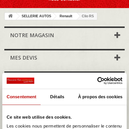
SELLERIE AUTOS
Renault
Clio RS
NOTRE MAGASIN
MES DEVIS
Clio RS
Renault Clio RS (2000 - 2005) est la version sportive de la Renault
Clio, elle est équipé de moteurs d'une puissance de 172 à 182
Consentement
Détails
À propos des cookies
chevaux.
Ce site web utilise des cookies.
Les cookies nous permettent de personnaliser le contenu