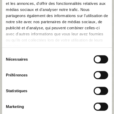
et les annonces, d'offrir des fonctionnalités relatives aux
médias sociaux et d'analyser notre trafic. Nous
partageons également des informations sur l'utilisation de
notre site avec nos partenaires de médias sociaux, de
publicité et d'analyse, qui peuvent combiner celles-ci
CLIO RS
avec d'autres informations que vous leur avez fournies
ou qu'ils ont collectées lors de votre utilisation de leurs
Il y a 1 produit.
services.
Tri
--
Sélection
Nécessaires
du
consentement
Résultats 1 - 1 sur 1.
Préférences
Statistiques
Marketing