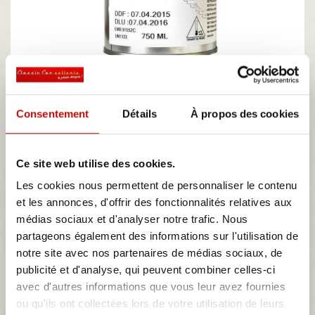
COLLE
Il y a 2 produits.
Consentement
Détails
À propos des cookies
Tri
--
Ce site web utilise des cookies.
Les cookies nous permettent de personnaliser le contenu
Résultats 1 - 2 sur 2.
et les annonces, d'offrir des fonctionnalités relatives aux
médias sociaux et d'analyser notre trafic. Nous
partageons également des informations sur l'utilisation de
notre site avec nos partenaires de médias sociaux, de
publicité et d'analyse, qui peuvent combiner celles-ci
avec d'autres informations que vous leur avez fournies
ou qu'ils ont collectées lors de votre utilisation de leurs