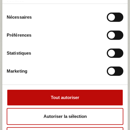
services.
Sélection
Nécessaires
du
consentement
Préférences
colle néoprène en aérosol de 500ml...
Statistiques
colle néoprène en aérosol multi-usage pour mousse et materiaux divers
500ml
Marketing
28,30 €
Détails
Tout autoriser
Autoriser la sélection