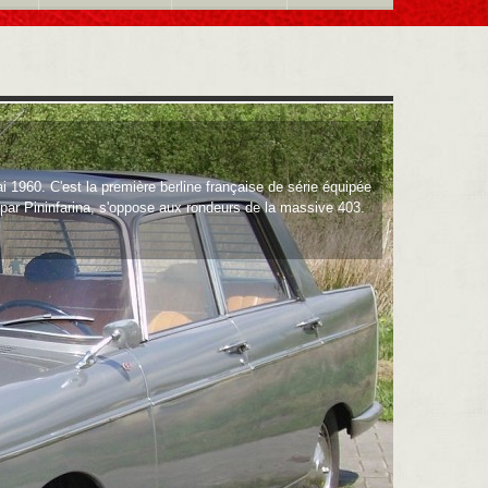
 1960. C'est la première berline française de série équipée
é par Pininfarina, s'oppose aux rondeurs de la massive 403.