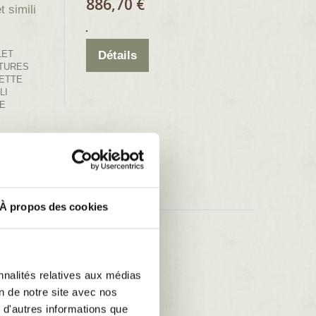
886,70 €
 simili
LET
Détails
TURES
UETTE
LI
E
À propos des cookies
910,30 €
t
nnalités relatives aux médias
enant les
Détails
on de notre site avec nos
a
 d'autres informations que
our