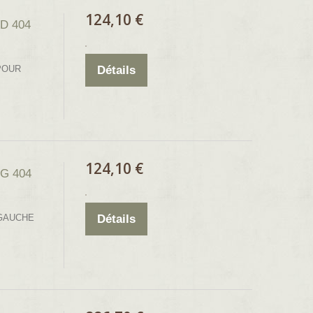
124,10 €
 D 404
POUR
Détails
124,10 €
 G 404
 GAUCHE
Détails