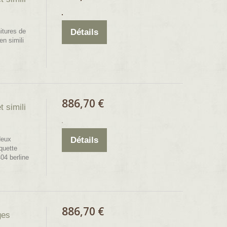
itures de
Détails
en simili
886,70 €
 simili
deux
Détails
quette
404 berline
886,70 €
ges