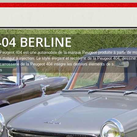
404 BERLINE
Peugeot 404 est une automobile de la marque Peugeot produite à partir de mai
n moteur à injection. Le style élégant et rectiligne de la Peugeot 404, dessin
carrosserie de la Peugeot 404 intègre les derniers éléments de s...
us