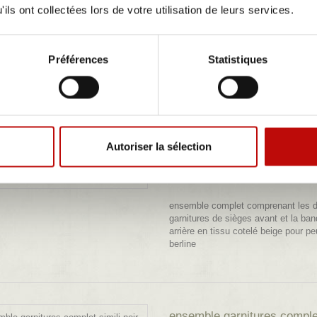
ils ont collectées lors de votre utilisation de leurs services.
modèle 404 berline
Préférences
Statistiques
Autoriser la sélection
ensemble garnitures comple
côtelé...
ensemble complet comprenant les 
garnitures de sièges avant et la ban
arrière en tissu cotelé beige pour p
berline
ensemble garnitures complet