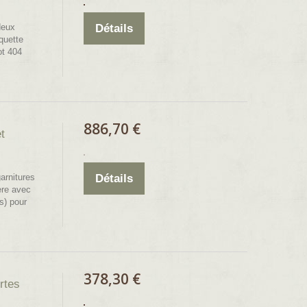
deux
Détails
quette
ot 404
886,70 €
t
arnitures
Détails
ère avec
s) pour
378,30 €
rtes