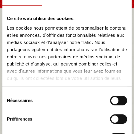
SELLERIE AUTOS
BMW
BMW E9
Ce site web utilise des cookies.
Les cookies nous permettent de personnaliser le contenu
et les annonces, d'offrir des fonctionnalités relatives aux
NOTRE MAGASIN
médias sociaux et d'analyser notre trafic. Nous
partageons également des informations sur l'utilisation de
notre site avec nos partenaires de médias sociaux, de
MES DEVIS
publicité et d'analyse, qui peuvent combiner celles-ci
avec d'autres informations que vous leur avez fournies
ou qu'ils ont collectées lors de votre utilisation de leurs
BMW E9
services.
La BMW E9 est un coupé de légende produit par le constructeur
Sélection
allemand entre 1968 et 1975. Ce modèle emblématique, développé
Nécessaires
du
en collaboration avec Karmann, incarne le raffinement, la sportivité
et l'innovation de BMW à cette époque. Avec son design élégant et
consentement
ses lignes fluides, la BMW E9 se distingue par une esthétique
Préférences
intemporelle qui continue...
Plus