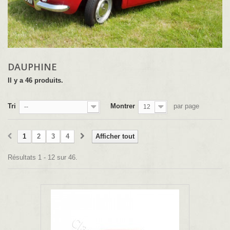
DAUPHINE
Il y a 46 produits.
Tri
Montrer
par page
--
12
1
2
3
4
Afficher tout
Résultats 1 - 12 sur 46.