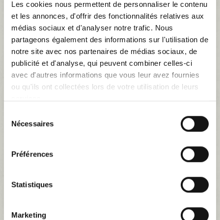
Les cookies nous permettent de personnaliser le contenu
et les annonces, d'offrir des fonctionnalités relatives aux
médias sociaux et d'analyser notre trafic. Nous
partageons également des informations sur l'utilisation de
notre site avec nos partenaires de médias sociaux, de
publicité et d'analyse, qui peuvent combiner celles-ci
avec d'autres informations que vous leur avez fournies
ou qu'ils ont collectées lors de votre utilisation de leurs
services.
Sélection
Nécessaires
du
consentement
Préférences
Ensemble 4 panneaux de portes à soufflet...
Statistiques
ENSEMBLE DE 4 PANNEAUX DE PORTES A SOUFFLET MONTES
SUR ISOREL NEUF POUR RENAULT DAUPHINE SKAI ROUGE
378,30 €
Marketing