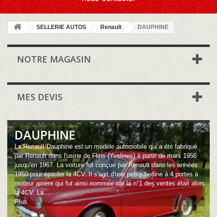
SELLERIE AUTOS
Renault
DAUPHINE
NOTRE MAGASIN
MES DEVIS
DAUPHINE
La Renault Dauphine est un modèle automobile qui a été fabriqué
par Renault dans l'usine de Flins (Yvelines) à partir de mars 1956
jusqu'en 1967. La voiture fut conçue par Renault dans les années
1950 pour épauler la 4CV. Il s'agit d'une petite berline à 4 portes à
moteur arrière qui fut ainsi nommée car la n°1 des ventes était alors
la 4CV. La ...
Plus