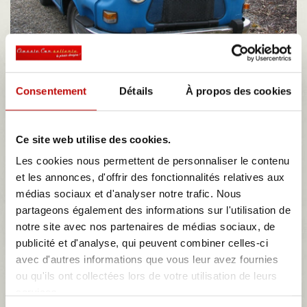
ESTAFETTE
Consentement
Détails
À propos des cookies
Il y a 3 produits.
Ce site web utilise des cookies.
Tri
--
Les cookies nous permettent de personnaliser le contenu
et les annonces, d'offrir des fonctionnalités relatives aux
Résultats 1 - 3 sur 3.
médias sociaux et d'analyser notre trafic. Nous
partageons également des informations sur l'utilisation de
notre site avec nos partenaires de médias sociaux, de
publicité et d'analyse, qui peuvent combiner celles-ci
avec d'autres informations que vous leur avez fournies
ensemble 2 garnitures de sièges avant...
ou qu'ils ont collectées lors de votre utilisation de leurs
services.
ensemble de 2 garnitures de sièges avant renault estafette en simili
rouge