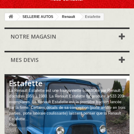
SELLERIE AUTOS
Renault
Estafette
NOTRE MAGASIN
MES DEVIS
Estafette
La Renault Estafette est une fourgonnette construite par Renault
d'octobre 1959 à 1980. La Renault Estafette fut produite à 533 209
exemplaires. La Renault Estafette est la première traction lancée
par la firme. Certains détails de sa conception (porte arrière en trois
parties, porte latérale coulissante) laissent penser que la Renault
Estafette...
Plus