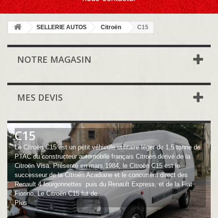
SELLERIE AUTOS
Citroën
C15
NOTRE MAGASIN
MES DEVIS
C15
Le Citroën C15 est un petit véhicule utilitaire léger de 1,5 tonne de
PTAC du constructeur automobile français Citroën dérivé de la
Citroën Visa. Présenté en mars 1984, le Citroën C15 est le
successeur de la Citroën Acadiane et le concurrent direct des
Renault 4 fourgonnettes puis du Renault Express, et de la Fiat
Fiorino. Le Citroën C15 fut de...
Plus