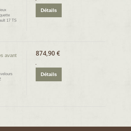
deux
Détails
quette
nault 17 TS
874,90 €
es avant
 velours
Détails
2