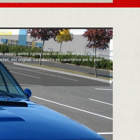
n essieu arrière rigide, avec un moteur en porte-à-faux
chet, est original. La calandre se caractérise par le pare-