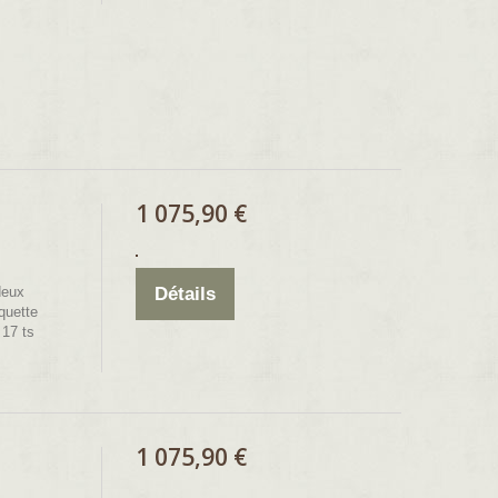
1 075,90 €
deux
Détails
quette
 17 ts
1 075,90 €