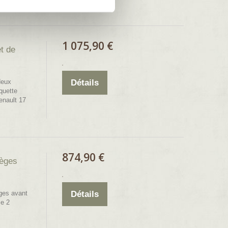
1 075,90 €
t de
deux
Détails
quette
renault 17
874,90 €
ièges
ges avant
Détails
se 2