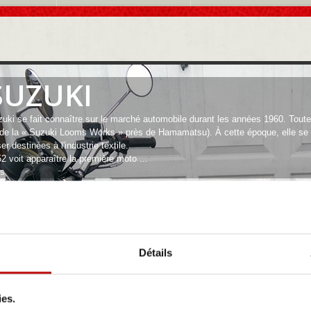
SUZUKI
uki se fait connaître sur le marché automobile durant les années 1960. Toute
de la « Suzuki Looms Works » près de Hamamatsu). À cette époque, elle se 
ser destinées à l'industrie textile.
2 voit apparaître la première moto ...
us
Détails
ies.