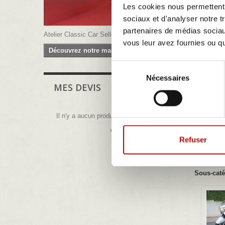
Les cookies nous permettent d
sociaux et d'analyser notre t
partenaires de médias sociaux
Atelier Classic Car Sellerie
vous leur avez fournies ou qu'
Découvrez notre magasin
Sélection
Nécessaires
du
MES DEVIS
consentement
Il n'y a aucun produit dans votre devis
» Voir tous mes devis.
Refuser
SUZUK
Sous-caté