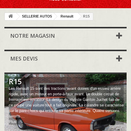
SELLERIE AUTOS
Renault
R15
NOTRE MAGASIN
MES DEVIS
R15
Les Renault 15 sont des tractions avant dotées d'un essieu arrière
rigide, avec un moteur en porte-à-faux avant. Le double circuit de
freinage est novateur. Le design du styliste Gaston Juchet fait de
ce coupé une voiture tout a fait originale. La calandre se caractérise
par le pare-chocs qui entoure sa partie inférieure. Quatre versions
serons ...
Plus