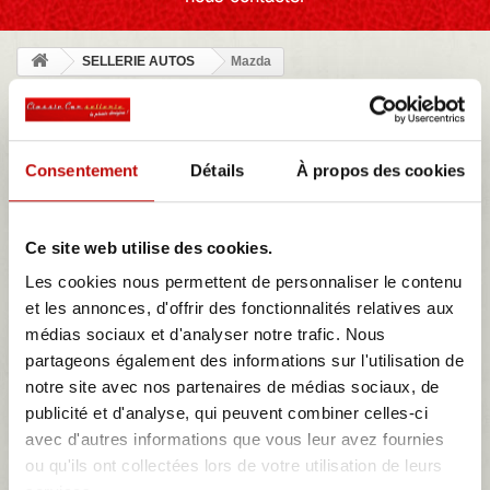
SELLERIE AUTOS
Mazda
MAZDA
Consentement
Détails
À propos des cookies
NOTRE MAGASIN
Ce site web utilise des cookies.
Les cookies nous permettent de personnaliser le contenu
et les annonces, d'offrir des fonctionnalités relatives aux
MES DEVIS
médias sociaux et d'analyser notre trafic. Nous
partageons également des informations sur l'utilisation de
notre site avec nos partenaires de médias sociaux, de
Mazda
publicité et d'analyse, qui peuvent combiner celles-ci
Mazda est une marque japonaise réputée pour son innovation et
avec d'autres informations que vous leur avez fournies
son design. Depuis sa création en 1920, elle s'est distinguée par
ou qu'ils ont collectées lors de votre utilisation de leurs
ses technologies révolutionnaires comme le moteur rotatif. Axée