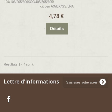
104/106/205/306/309/405/505/605/
citroen AX/BX/GS/LNA
4,78 €
Détails
Résultats 1 - 7 sur 7.
Lettre d'informations