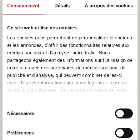
ensemble garnitures complète simili noir...
Consentement
Détails
À propos des cookies
Détails
Ce site web utilise des cookies.
Les cookies nous permettent de personnaliser le contenu
et les annonces, d'offrir des fonctionnalités relatives aux
NOUVEAU
médias sociaux et d'analyser notre trafic. Nous
partageons également des informations sur l'utilisation de
notre site avec nos partenaires de médias sociaux, de
ensemble garnitures sièges complet velours...
publicité et d'analyse, qui peuvent combiner celles-ci
avec d'autres informations que vous leur avez fournies
ou qu'ils ont collectées lors de votre utilisation de leurs
Détails
services.
Sélection
Nécessaires
du
NOUVEAU
consentement
Préférences