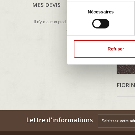
MES DEVIS
Sélection
Nécessaires
du
consentement
Il n'y a aucun produit dans votre devis
» Voir tous mes devis.
Refuser
FIORI
Lettre d'informations