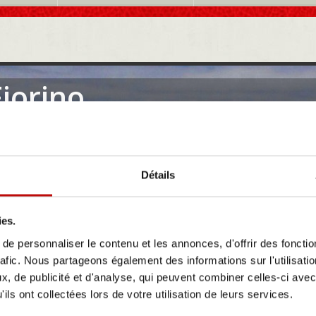
Fiorino
Fiat Fiorino est un petit utilitaire compact apprécié pour sa maniabilité et son
e a été conçue pour répondre aux besoins des professionnels recherchant un v
 dimensions réduites, la Fiat Fiorino se faufile aisément ...
us
Détails
ies.
e personnaliser le contenu et les annonces, d'offrir des fonctio
rafic. Nous partageons également des informations sur l'utilisati
, de publicité et d'analyse, qui peuvent combiner celles-ci avec
ils ont collectées lors de votre utilisation de leurs services.