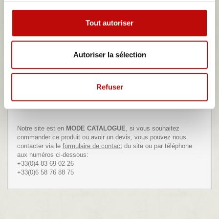
Tweet
Partager
Google+
Tout autoriser
Envoyer à un ami
Imprimer
Autoriser la sélection
124,10 €
Refuser
Notre site est en
MODE CATALOGUE
, si vous souhaitez
commander ce produit ou avoir un devis, vous pouvez nous
contacter via le
formulaire de contact
du site ou par téléphone
aux numéros ci-dessous:
+33(0)4 83 69 02 26
+33(0)6 58 76 88 75