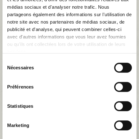
médias sociaux et d'analyser notre trafic. Nous
partageons également des informations sur l'utilisation de
notre site avec nos partenaires de médias sociaux, de
publicité et d'analyse, qui peuvent combiner celles-ci
avec d'autres informations que vous leur avez fournies
ou qu'ils ont collectées lors de votre utilisation de leurs
services.
Sélection
Nécessaires
du
consentement
Agrandir l'image
Préférences
Statistiques
mousse assise siège avant D 404 berline
Référence
MOUSSE10
Marketing
MOUSSE ASSISE AVANT DROIT POUR PEUGEOT 404 BERLINE