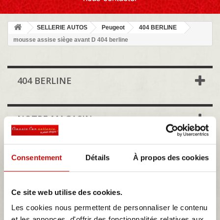
SELLERIE AUTOS
Peugeot
404 BERLINE
mousse assise siège avant D 404 berline
404 BERLINE
NOTRE MAGASIN
DÉJÀ VUS
Consentement
Détails
À propos des cookies
Ce site web utilise des cookies.
MES DEVIS
Les cookies nous permettent de personnaliser le contenu
et les annonces, d'offrir des fonctionnalités relatives aux