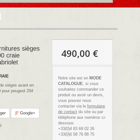
nitures sièges
490,00 €
00 craie
briolet
RAIE
Notre site est en
MODE
CATALOGUE
, si vous
de sièges avant en
souhaitez commander ce
00 pour peugeot 204
produit ou avoir un devis,
vous pouvez nous
contacter via le
formulaire
de contact
du site ou par
ger
Google+
téléphone aux numéros ci-
dessous:
i
+33(0)4 83 69 02 26
+33(0)6 58 76 88 75