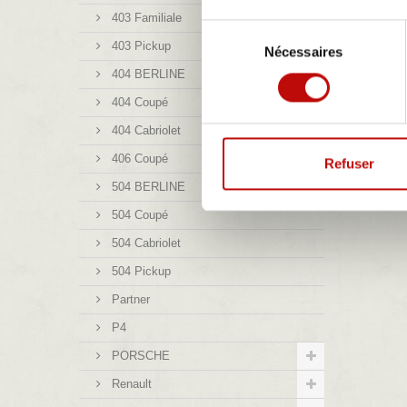
403 Familiale
Sélection
403 Pickup
Nécessaires
du
consentement
404 BERLINE
404 Coupé
404 Cabriolet
406 Coupé
Refuser
504 BERLINE
504 Coupé
504 Cabriolet
504 Pickup
Partner
P4
PORSCHE
Renault