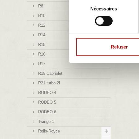
Sélection
R8
Nécessaires
du
R10
consentement
R12
R14
R15
Refuser
R16
R17
R19 Cabriolet
R21 turbo 2l
RODEO 4
RODEO 5
RODEO 6
Twingo 1
Rolls-Royce