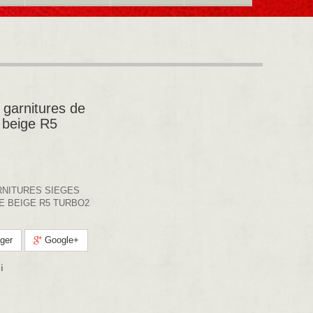
garnitures de
u beige R5
RNITURES SIEGES
E BEIGE R5 TURBO2
ger
Google+
i