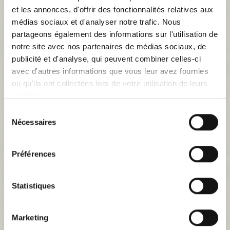
et les annonces, d'offrir des fonctionnalités relatives aux
médias sociaux et d'analyser notre trafic. Nous
partageons également des informations sur l'utilisation de
notre site avec nos partenaires de médias sociaux, de
publicité et d'analyse, qui peuvent combiner celles-ci
avec d'autres informations que vous leur avez fournies
ou qu'ils ont collectées lors de votre utilisation de leurs
services.
Sélection
Nécessaires
du
consentement
Agrandir l'image
Préférences
garniture banquette avant tissu diamanté
Statistiques
rouge/simili beige aronde A90/9
Référence
SARONDE01AVTR/PERG
Marketing
ensemble garniture de banquette avant tissu diamanté rouge simili