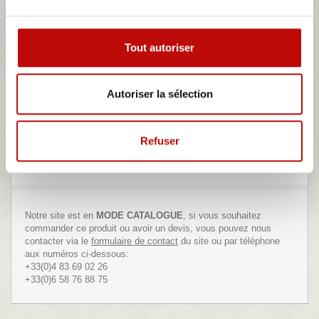
beige pour aronde A90/simca 9
Tweet
Partager
Google+
Tout autoriser
Envoyer à un ami
Autoriser la sélection
Imprimer
Refuser
371,30 €
Notre site est en
MODE CATALOGUE
, si vous souhaitez
commander ce produit ou avoir un devis, vous pouvez nous
contacter via le
formulaire de contact
du site ou par téléphone
aux numéros ci-dessous:
+33(0)4 83 69 02 26
+33(0)6 58 76 88 75